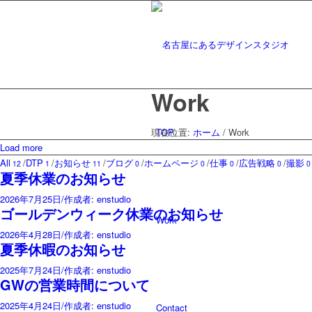
Work
現在位置:
TOP
ホーム
/
Work
Load more
All
/
DTP
/
お知らせ
/
ブログ
/
ホームページ
/
仕事
/
広告戦略
/
撮影
12
1
11
0
0
0
0
夏季休業のお知らせ
2026年7月25日
/
作成者: enstudio
ゴールデンウィーク休業のお知らせ
Work
2026年4月28日
/
作成者: enstudio
夏季休暇のお知らせ
2025年7月24日
/
作成者: enstudio
GWの営業時間について
2025年4月24日
/
作成者: enstudio
Contact